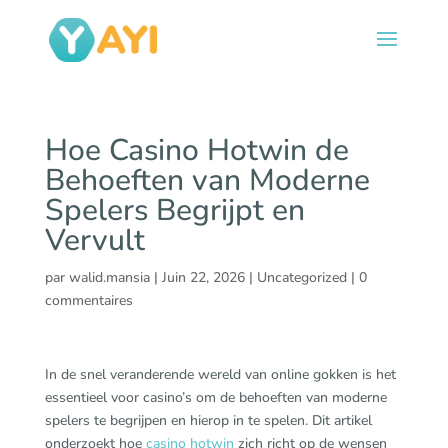
Hoe Casino Hotwin de
Behoeften van Moderne
Spelers Begrijpt en
Vervult
par
walid.mansia
|
Juin 22, 2026
|
Uncategorized
|
0
commentaires
In de snel veranderende wereld van online gokken is het
essentieel voor casino’s om de behoeften van moderne
spelers te begrijpen en hierop in te spelen. Dit artikel
onderzoekt hoe
casino hotwin
zich richt op de wensen