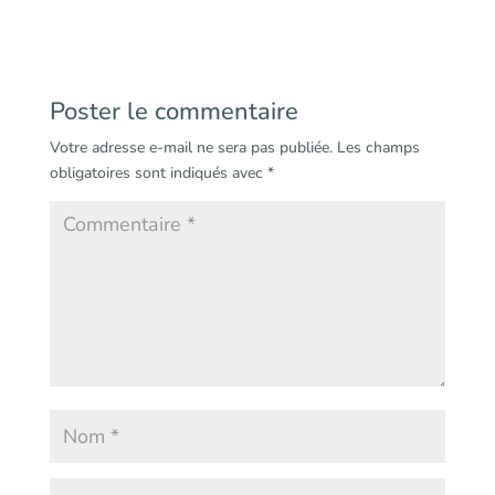
Poster le commentaire
Votre adresse e-mail ne sera pas publiée.
Les champs
obligatoires sont indiqués avec
*