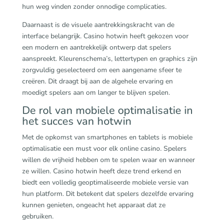
hun weg vinden zonder onnodige complicaties.
Daarnaast is de visuele aantrekkingskracht van de
interface belangrijk. Casino hotwin heeft gekozen voor
een modern en aantrekkelijk ontwerp dat spelers
aanspreekt. Kleurenschema’s, lettertypen en graphics zijn
zorgvuldig geselecteerd om een aangename sfeer te
creëren. Dit draagt bij aan de algehele ervaring en
moedigt spelers aan om langer te blijven spelen.
De rol van mobiele optimalisatie in
het succes van hotwin
Met de opkomst van smartphones en tablets is mobiele
optimalisatie een must voor elk online casino. Spelers
willen de vrijheid hebben om te spelen waar en wanneer
ze willen. Casino hotwin heeft deze trend erkend en
biedt een volledig geoptimaliseerde mobiele versie van
hun platform. Dit betekent dat spelers dezelfde ervaring
kunnen genieten, ongeacht het apparaat dat ze
gebruiken.