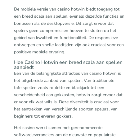
De mobiele versie van casino hotwin biedt toegang tot
een breed scala aan spellen, evenals dezelfde functies en
bonussen als de desktopversie. Dit zorgt ervoor dat
spelers geen compromissen hoeven te sluiten op het
gebied van kwaliteit en functionaliteit. De responsieve
ontwerpen en snelle laadtijden zijn ook cruciaal voor een
positieve mobiele ervaring.
Hoe Casino Hotwin een breed scala aan spellen
aanbiedt
Een van de belangrijkste attracties van casino hotwin is
het uitgebreide aanbod van spellen. Van traditionele
tafelspellen zoals roulette en blackjack tot een
verscheidenheid aan gokkasten, hotwin zorgt ervoor dat
er voor elk wat wils is. Deze diversiteit is cruciaal voor
het aantrekken van verschillende soorten spelers, van
beginners tot ervaren gokkers.
Het casino werkt samen met gerenommeerde
softwareleveranciers om de nieuwste en populairste