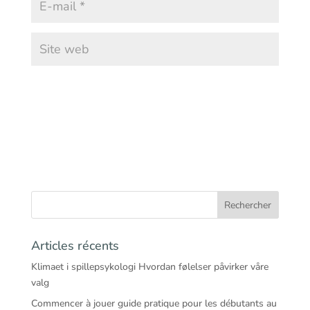
Articles récents
Klimaet i spillepsykologi Hvordan følelser påvirker våre
valg
Commencer à jouer guide pratique pour les débutants au