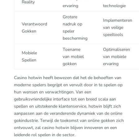
Reality
ervaring
technologie
Grotere
Implementeren
Verantwoord
nadruk op
van veilige
Gokken
speler
speeltools
bescherming
Toename
Optimaliseren
Mobiele
van mobiel
van mobiele
Spellen
gokken
ervaring
Casino hotwin heeft bewezen dat het de behoeften van
moderne spelers begrijpt en vervult door in te spelen op
hun wensen en verwachtingen. Van een
gebruiksvriendelijke interface tot een breed scala aan
spellen en uitstekende klantenservice, hotwin blijft zich
aanpassen aan de veranderende dynamiek van de online
gokindustrie. Terwijl de toekomst van online gokken zich
ontvouwt, zal casino hotwin blijven innoveren en een
leidende rol spelen in de sector.