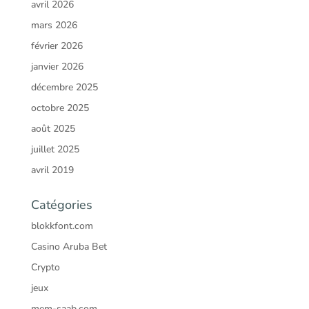
avril 2026
mars 2026
février 2026
janvier 2026
décembre 2025
octobre 2025
août 2025
juillet 2025
avril 2019
Catégories
blokkfont.com
Casino Aruba Bet
Crypto
jeux
mem-saab.com