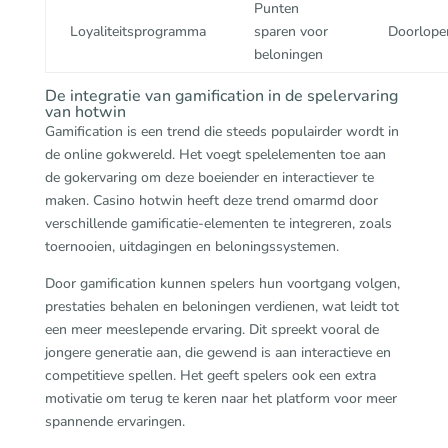
Punten
Loyaliteitsprogramma
sparen voor
Doorlope
beloningen
De integratie van gamification in de spelervaring
van hotwin
Gamification is een trend die steeds populairder wordt in
de online gokwereld. Het voegt spelelementen toe aan
de gokervaring om deze boeiender en interactiever te
maken. Casino hotwin heeft deze trend omarmd door
verschillende gamificatie-elementen te integreren, zoals
toernooien, uitdagingen en beloningssystemen.
Door gamification kunnen spelers hun voortgang volgen,
prestaties behalen en beloningen verdienen, wat leidt tot
een meer meeslepende ervaring. Dit spreekt vooral de
jongere generatie aan, die gewend is aan interactieve en
competitieve spellen. Het geeft spelers ook een extra
motivatie om terug te keren naar het platform voor meer
spannende ervaringen.