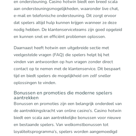
en ondersteuning. Casino hotwin biedt een breed scala
aan ondersteuningsmogelijkheden, waaronder live chat,
e-mail en telefonische ondersteuning. Dit zorgt ervoor
dat spelers altijd hulp kunnen krijgen wanneer ze deze
nodig hebben. De klantenserviceteams zijn goed opgeleid
en kunnen snel en efficiënt problemen oplossen.
Daarnaast heeft hotwin een uitgebreide sectie met
veelgestelde vragen (FAQ) die spelers helpt bij het
vinden van antwoorden op hun vragen zonder direct
contact op te nemen met de klantenservice. Dit bespaart
tijd en biedt spelers de mogelijkheid om zelf sneller
oplossingen te vinden.
Bonussen en promoties die moderne spelers
aantrekken
Bonussen en promoties zijn een belangrijk onderdeel van
de aantrekkingskracht van online casino’s. Casino hotwin
biedt een scala aan aantrekkelijke bonussen voor nieuwe
en bestaande spelers. Van welkomstbonussen tot
loyaliteitsprogramma’s, spelers worden aangemoedigd