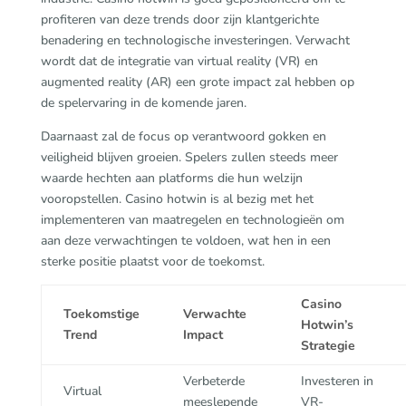
profiteren van deze trends door zijn klantgerichte
benadering en technologische investeringen. Verwacht
wordt dat de integratie van virtual reality (VR) en
augmented reality (AR) een grote impact zal hebben op
de spelervaring in de komende jaren.
Daarnaast zal de focus op verantwoord gokken en
veiligheid blijven groeien. Spelers zullen steeds meer
waarde hechten aan platforms die hun welzijn
vooropstellen. Casino hotwin is al bezig met het
implementeren van maatregelen en technologieën om
aan deze verwachtingen te voldoen, wat hen in een
sterke positie plaatst voor de toekomst.
Casino
Toekomstige
Verwachte
Hotwin’s
Trend
Impact
Strategie
Verbeterde
Investeren in
Virtual
meeslepende
VR-