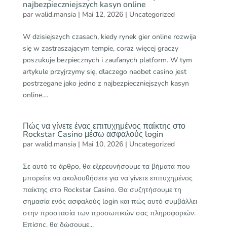
najbezpieczniejszych kasyn online
par
walid.mansia
|
Mai 12, 2026
|
Uncategorized
W dzisiejszych czasach, kiedy rynek gier online rozwija
się w zastraszającym tempie, coraz więcej graczy
poszukuje bezpiecznych i zaufanych platform. W tym
artykule przyjrzymy się, dlaczego naobet casino jest
postrzegane jako jedno z najbezpieczniejszych kasyn
online....
Πώς να γίνετε ένας επιτυχημένος παίκτης στο
Rockstar Casino μέσω ασφαλούς login
par
walid.mansia
|
Mai 10, 2026
|
Uncategorized
Σε αυτό το άρθρο, θα εξερευνήσουμε τα βήματα που
μπορείτε να ακολουθήσετε για να γίνετε επιτυχημένος
παίκτης στο Rockstar Casino. Θα συζητήσουμε τη
σημασία ενός ασφαλούς login και πώς αυτό συμβάλλει
στην προστασία των προσωπικών σας πληροφοριών.
Επίσης, θα δώσουμε...