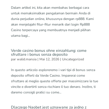
Dalam artikel ini, kita akan membahas berbagai cara
untuk memaksimalkan pengalaman bermain Anda di
dunia perjudian online, khususnya dengan rp888. Kami
akan menjelajahi fitur-fitur menarik dari login Rp888
Casino terpercaya yang membuatnya menjadi pilihan
utama bagi...
Verde casino bonus ohne einzahlung: come
sfruttare i bonus senza deposito
par
walid.mansia
|
Mai 12, 2026
|
Uncategorized
In questo articolo esploreremo i vari tipi di bonus senza
deposito offerti da Verde Casino. Imparerai come
sfruttare al meglio queste offerte per massimizzare le tue
vincite e divertirti senza rischiare il tuo denaro. Inoltre, ti
daremo consigli pratici su come...
Dlaczego Naobet jest uznawane za jedno z