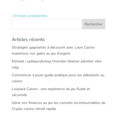
« Entrées précédentes
Articles récents
Stratégies gagnantes à découvrir avec Leon Casino
maximisez vos gains au jeu d'argent
Klimaet i spillepsykologi Hvordan følelser påvirker våre
valg
Commencer à jouer guide pratique pour les débutants au
casino
LolaJack Casino : une expérience de jeu fluide et
sécurisée
Gérer vos finances au jeu les conseils incontournables de
Crypto casino retrait rapide