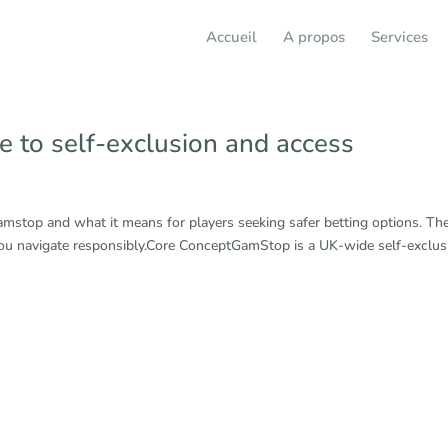
Accueil
A propos
Services
 to self-exclusion and access
gamstop and what it means for players seeking safer betting options. Th
p you navigate responsibly.Core ConceptGamStop is a UK-wide self-exclus