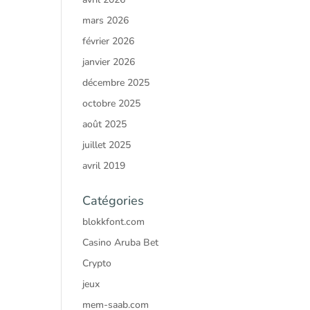
mars 2026
février 2026
janvier 2026
décembre 2025
octobre 2025
août 2025
juillet 2025
avril 2019
Catégories
blokkfont.com
Casino Aruba Bet
Crypto
jeux
mem-saab.com