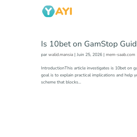
Is 10bet on GamStop Guide
par
walid.mansia
|
Juin 25, 2026
|
mem-saab.com
IntroductionThis article investigates is 10bet on 
goal is to explain practical implications and hel
scheme that blocks...