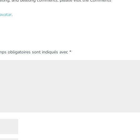
diting, and deleting comments, please visit the Comments
avatar
.
ps obligatoires sont indiqués avec
*