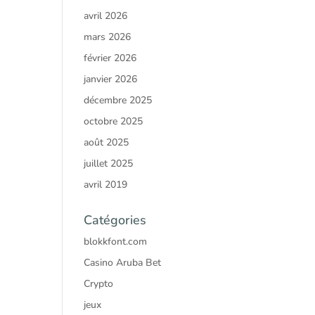
avril 2026
mars 2026
février 2026
janvier 2026
décembre 2025
octobre 2025
août 2025
juillet 2025
avril 2019
Catégories
blokkfont.com
Casino Aruba Bet
Crypto
jeux