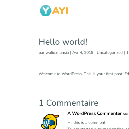
Hello world!
par
walid.mansia
|
Avr 4, 2019
|
Uncategorized
|
1
Welcome to WordPress. This is your first post. Edit 
1 Commentaire
A WordPress Commenter
sur
Hi, this is a comment.