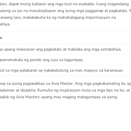
rs, dapat mong tuklasin ang mga tool na available. Isang magandang
tulong sa iyo na masubaybayan ang iyong mga pagganap at pagkatalo. 
karaang laro, makakakuha ka ng mahahalagang impormasyon na
ehiya.
n
a upang maiwasan ang pagkatalo at makilala ang mga estratehiya.
 pamamahala ng pondo ang susi sa tagumpay.
d sa mga patakaran ay nakakatulong sa mas maayos na karanasan.
op sa iyong paglalakbay sa Avia Master. Ang mga pagkakamaling ito a
aman at disiplina. Kumuha ng inspirasyon mula sa mga tips na ito, at
 inaalok ng Avia Masters upang mas maging matagumpay sa iyong