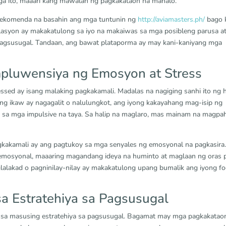
mga ito, maaari kang mawalan ng pagkakataon na manalo.
erekomenda na basahin ang mga tuntunin ng
http://aviamasters.ph/
bago 
asyon ay makakatulong sa iyo na makaiwas sa mga posibleng parusa a
gsusugal. Tandaan, ang bawat plataporma ay may kani-kaniyang mga
mpluwensiya ng Emosyon at Stress
sed ay isang malaking pagkakamali. Madalas na nagiging sanhi ito ng h
g ikaw ay nagagalit o nalulungkot, ang iyong kakayahang mag-isip ng
 sa mga impulsive na taya. Sa halip na maglaro, mas mainam na magpa
gkakamali ay ang pagtukoy sa mga senyales ng emosyonal na pagkasira
mosyonal, maaaring magandang ideya na huminto at maglaan ng oras 
aglalakad o pagninilay-nilay ay makakatulong upang bumalik ang iyong f
a Estratehiya sa Pagsusugal
 sa masusing estratehiya sa pagsusugal. Bagamat may mga pagkakatao