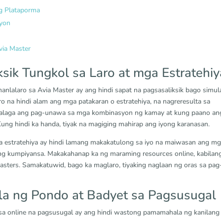
g Plataporma
syon
via Master
sik Tungkol sa Laro at mga Estratehiy
lalaro sa Avia Master ay ang hindi sapat na pagsasaliksik bago simul
 na hindi alam ang mga patakaran o estratehiya, na nagreresulta sa
ahalaga ang pag-unawa sa mga kombinasyon ng kamay at kung paano an
ung hindi ka handa, tiyak na magiging mahirap ang iyong karanasan.
ga estratehiya ay hindi lamang makakatulong sa iyo na maiwasan ang m
o ng kumpiyansa. Makakahanap ka ng maraming resources online, kabilan
asters. Samakatuwid, bago ka maglaro, tiyaking naglaan ng oras sa pag
a ng Pondo at Badyet sa Pagsusugal
sa online na pagsusugal ay ang hindi wastong pamamahala ng kanilang