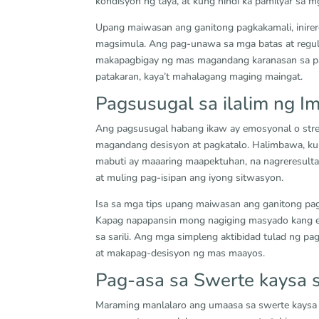
kondisyon ng taya, at kung hindi ka pamilyar sa 
Upang maiwasan ang ganitong pagkakamali, inir
magsimula. Ang pag-unawa sa mga batas at regul
makapagbigay ng mas magandang karanasan sa pa
patakaran, kaya’t mahalagang maging maingat.
Pagsusugal sa ilalim ng I
Ang pagsusugal habang ikaw ay emosyonal o stres
magandang desisyon at pagkatalo. Halimbawa, kun
mabuti ay maaaring maapektuhan, na nagreresulta
at muling pag-isipan ang iyong sitwasyon.
Isa sa mga tips upang maiwasan ang ganitong pa
Kapag napapansin mong nagiging masyado kang e
sa sarili. Ang mga simpleng aktibidad tulad ng p
at makapag-desisyon ng mas maayos.
Pag-asa sa Swerte kaysa s
Maraming manlalaro ang umaasa sa swerte kaysa