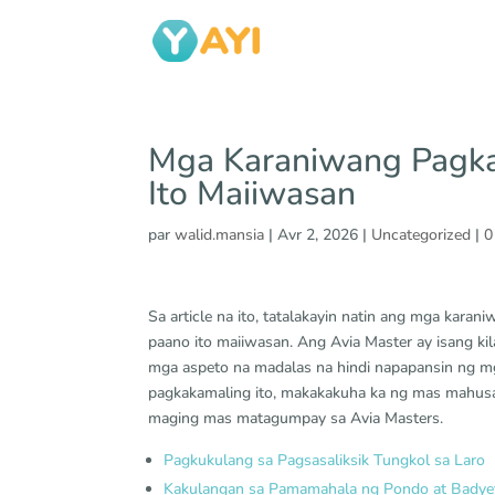
Mga Karaniwang Pagka
Ito Maiiwasan
par
walid.mansia
|
Avr 2, 2026
|
Uncategorized
|
0
Sa article na ito, tatalakayin natin ang mga kar
paano ito maiiwasan. Ang Avia Master ay isang ki
mga aspeto na madalas na hindi napapansin ng 
pagkakamaling ito, makakakuha ka ng mas mahusay
maging mas matagumpay sa Avia Masters.
Pagkukulang sa Pagsasaliksik Tungkol sa Laro
Kakulangan sa Pamamahala ng Pondo at Badye