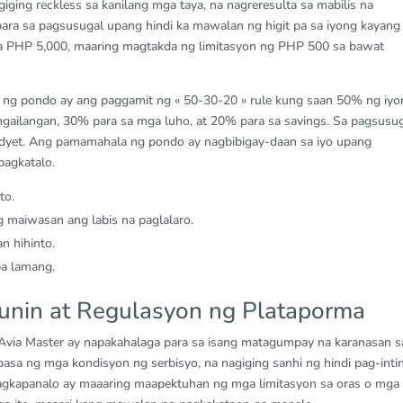
iging reckless sa kanilang mga taya, na nagreresulta sa mabilis na
ara sa pagsusugal upang hindi ka mawalan ng higit pa sa iyong kayang
a PHP 5,000, maaring magtakda ng limitasyon ng PHP 500 sa bawat
a ng pondo ay ang paggamit ng « 50-30-20 » rule kung saan 50% ng iy
gailangan, 30% para sa mga luho, at 20% para sa savings. Sa pagsusug
adyet. Ang pamamahala ng pondo ay nagbibigay-daan sa iyo upang
pagkatalo.
to.
 maiwasan ang labis na paglalaro.
n hihinto.
pa lamang.
unin at Regulasyon ng Plataporma
Avia Master ay napakahalaga para sa isang matagumpay na karanasan s
sa ng mga kondisyon ng serbisyo, na nagiging sanhi ng hindi pag-inti
agkapanalo ay maaaring maapektuhan ng mga limitasyon sa oras o mga