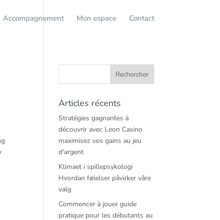
Accompagnement
Mon espace
Contact
Articles récents
Stratégies gagnantes à
découvrir avec Leon Casino
ng
maximisez vos gains au jeu
y
d'argent
Klimaet i spillepsykologi
Hvordan følelser påvirker våre
valg
Commencer à jouer guide
pratique pour les débutants au