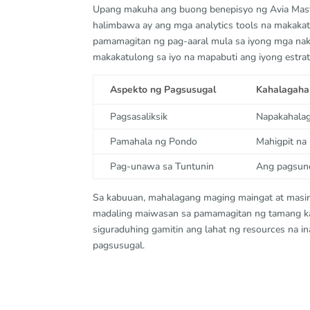
Upang makuha ang buong benepisyo ng Avia Maste
halimbawa ay ang mga analytics tools na makaka
pamamagitan ng pag-aaral mula sa iyong mga na
makakatulong sa iyo na mapabuti ang iyong estrat
Aspekto ng Pagsusugal
Kahalagaha
Pagsasaliksik
Napakahalag
Pamahala ng Pondo
Mahigpit na
Pag-unawa sa Tuntunin
Ang pagsuno
Sa kabuuan, mahalagang maging maingat at masin
madaling maiwasan sa pamamagitan ng tamang kaal
siguraduhing gamitin ang lahat ng resources na
pagsusugal.