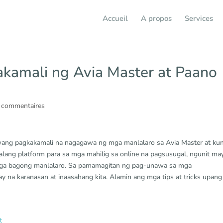
Accueil
A propos
Services
kamali ng Avia Master at Paano
 commentaires
aniwang pagkakamali na nagagawa ng mga manlalaro sa Avia Master at ku
lalang platform para sa mga mahilig sa online na pagsusugal, ngunit ma
mga bagong manlalaro. Sa pamamagitan ng pag-unawa sa mga
 na karanasan at inaasahang kita. Alamin ang mga tips at tricks upang
t