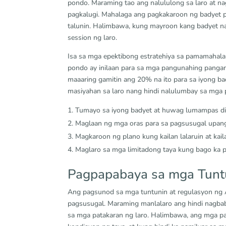
pondo. Maraming tao ang nalululong sa laro at nag
pagkalugi. Mahalaga ang pagkakaroon ng badyet p
talunin. Halimbawa, kung mayroon kang badyet n
session ng laro.
Isa sa mga epektibong estratehiya sa pamamahal
pondo ay inilaan para sa mga pangunahing pangan
maaaring gamitin ang 20% na ito para sa iyong b
masiyahan sa laro nang hindi nalulumbay sa mga 
Tumayo sa iyong badyet at huwag lumampas di
Maglaan ng mga oras para sa pagsusugal upang
Magkaroon ng plano kung kailan lalaruin at kaila
Maglaro sa mga limitadong taya kung bago ka 
Pagpapabaya sa mga Tunt
Ang pagsunod sa mga tuntunin at regulasyon ng 
pagsusugal. Maraming manlalaro ang hindi nagbaba
sa mga patakaran ng laro. Halimbawa, ang mga p