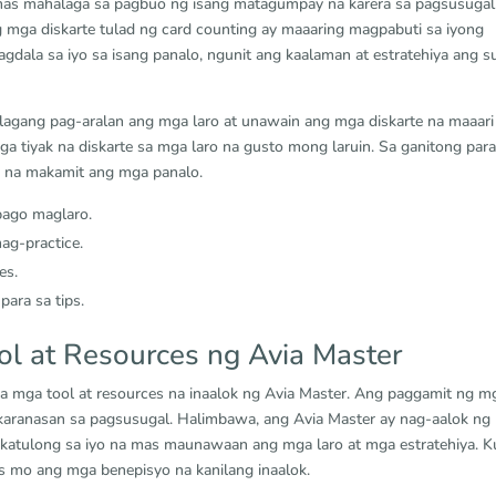
 mas mahalaga sa pagbuo ng isang matagumpay na karera sa pagsusugal
 mga diskarte tulad ng card counting ay maaaring magpabuti sa iyong
ala sa iyo sa isang panalo, ngunit ang kaalaman at estratehiya ang s
gang pag-aralan ang mga laro at unawain ang mga diskarte na maaari
a tiyak na diskarte sa mga laro na gusto mong laruin. Sa ganitong para
 na makamit ang mga panalo.
bago maglaro.
ag-practice.
es.
ara sa tips.
l at Resources ng Avia Master
sa mga tool at resources na inaalok ng Avia Master. Ang paggamit ng m
 karanasan sa pagsusugal. Halimbawa, ang Avia Master ay nag-aalok ng
kakatulong sa iyo na mas maunawaan ang mga laro at mga estratehiya. 
s mo ang mga benepisyo na kanilang inaalok.