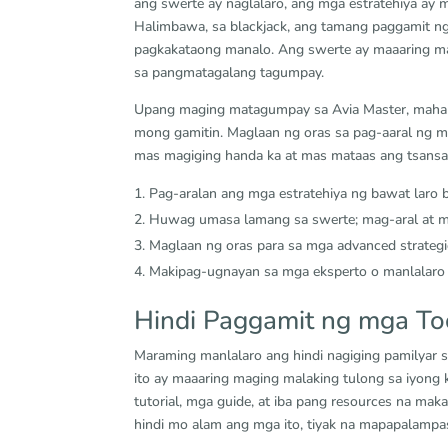
ang swerte ay naglalaro, ang mga estratehiya ay
Halimbawa, sa blackjack, ang tamang paggamit ng
pagkakataong manalo. Ang swerte ay maaaring magd
sa pangmatagalang tagumpay.
Upang maging matagumpay sa Avia Master, mahala
mong gamitin. Maglaan ng oras sa pag-aaral ng mg
mas magiging handa ka at mas mataas ang tsansa
Pag-aralan ang mga estratehiya ng bawat laro 
Huwag umasa lamang sa swerte; mag-aral at m
Maglaan ng oras para sa mga advanced strategi
Makipag-ugnayan sa mga eksperto o manlalaro p
Hindi Paggamit ng mga Too
Maraming manlalaro ang hindi nagiging pamilyar 
ito ay maaaring maging malaking tulong sa iyong
tutorial, mga guide, at iba pang resources na ma
hindi mo alam ang mga ito, tiyak na mapapalampa