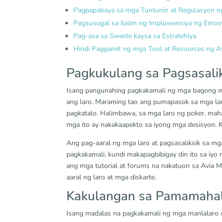
Pagpapabaya sa mga Tuntunin at Regulasyon n
Pagsusugal sa ilalim ng Impluwensiya ng Emo
Pag-asa sa Swerte kaysa sa Estratehiya
Hindi Paggamit ng mga Tool at Resources ng A
Pagkukulang sa Pagsasalik
Isang pangunahing pagkakamali ng mga bagong man
ang laro. Maraming tao ang pumapasok sa mga laro
pagkatalo. Halimbawa, sa mga laro ng poker, m
mga ito ay nakakaapekto sa iyong mga desisyon. K
Ang pag-aaral ng mga laro at pagsasaliksik sa m
pagkakamali, kundi makapagbibigay din ito sa iy
ang mga tutorial at forums na nakatuon sa Avia M
aaral ng laro at mga diskarte.
Kakulangan sa Pamamahal
Isang madalas na pagkakamali ng mga manlalaro 