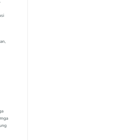
.
usi
an,
ga
 mga
Kung