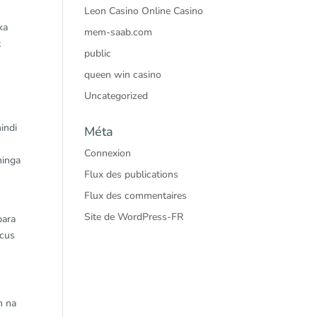
Leon Casino Online Casino
ka
mem-saab.com
t
public
queen win casino
Uncategorized
indi
Méta
Connexion
hinga
Flux des publications
Flux des commentaires
.
Site de WordPress-FR
para
ocus
n na