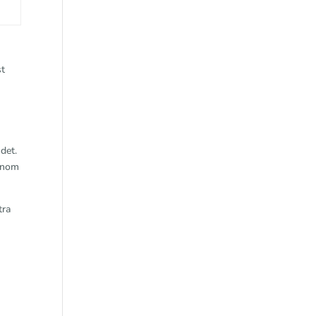
st
 det.
 inom
tra