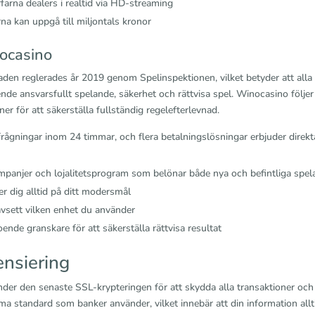
arna dealers i realtid via HD-streaming
a kan uppgå till miljontals kronor
nocasino
aden reglerades år 2019 genom Spelinspektionen, vilket betyder att alla
nde ansvarsfullt spelande, säkerhet och rättvisa spel. Winocasino följer 
er för att säkerställa fullständig regelefterlevnad.
frågningar inom 24 timmar, och flera betalningslösningar erbjuder direkt
anjer och lojalitetsprogram som belönar både nya och befintliga spel
r dig alltid på ditt modersmål
avsett vilken enhet du använder
ende granskare för att säkerställa rättvisa resultat
ensiering
änder den senaste SSL-krypteringen för att skydda alla transaktioner och
 standard som banker använder, vilket innebär att din information allt