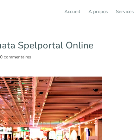
Accueil
A propos
Services
mata Spelportal Online
|
0 commentaires