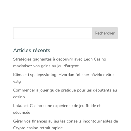
Articles récents
Stratégies gagnantes à découvrir avec Leon Casino
maximisez vos gains au jeu d'argent
Klimaet i spillepsykologi Hvordan følelser påvirker våre
valg
Commencer à jouer guide pratique pour les débutants au
casino
LolaJack Casino : une expérience de jeu fluide et
sécurisée
Gérer vos finances au jeu les conseils incontournables de
Crypto casino retrait rapide