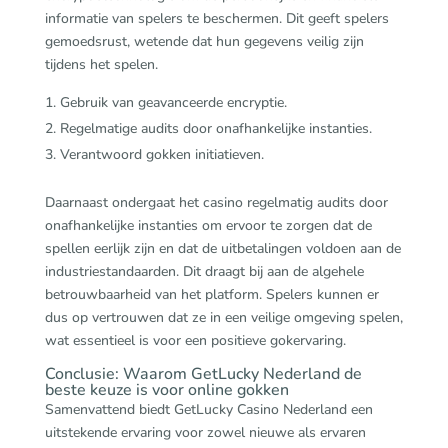
informatie van spelers te beschermen. Dit geeft spelers
gemoedsrust, wetende dat hun gegevens veilig zijn
tijdens het spelen.
Gebruik van geavanceerde encryptie.
Regelmatige audits door onafhankelijke instanties.
Verantwoord gokken initiatieven.
Daarnaast ondergaat het casino regelmatig audits door
onafhankelijke instanties om ervoor te zorgen dat de
spellen eerlijk zijn en dat de uitbetalingen voldoen aan de
industriestandaarden. Dit draagt bij aan de algehele
betrouwbaarheid van het platform. Spelers kunnen er
dus op vertrouwen dat ze in een veilige omgeving spelen,
wat essentieel is voor een positieve gokervaring.
Conclusie: Waarom GetLucky Nederland de
beste keuze is voor online gokken
Samenvattend biedt GetLucky Casino Nederland een
uitstekende ervaring voor zowel nieuwe als ervaren