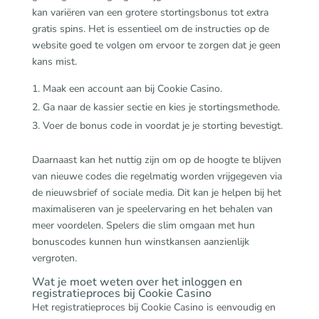
kan variëren van een grotere stortingsbonus tot extra
gratis spins. Het is essentieel om de instructies op de
website goed te volgen om ervoor te zorgen dat je geen
kans mist.
Maak een account aan bij Cookie Casino.
Ga naar de kassier sectie en kies je stortingsmethode.
Voer de bonus code in voordat je je storting bevestigt.
Daarnaast kan het nuttig zijn om op de hoogte te blijven
van nieuwe codes die regelmatig worden vrijgegeven via
de nieuwsbrief of sociale media. Dit kan je helpen bij het
maximaliseren van je speelervaring en het behalen van
meer voordelen. Spelers die slim omgaan met hun
bonuscodes kunnen hun winstkansen aanzienlijk
vergroten.
Wat je moet weten over het inloggen en
registratieproces bij Cookie Casino
Het registratieproces bij Cookie Casino is eenvoudig en