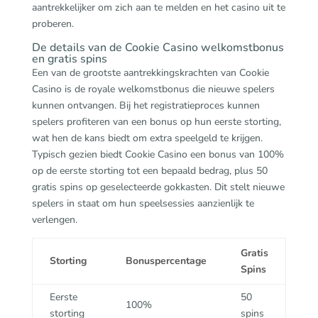
aantrekkelijker om zich aan te melden en het casino uit te
proberen.
De details van de Cookie Casino welkomstbonus
en gratis spins
Een van de grootste aantrekkingskrachten van Cookie
Casino is de royale welkomstbonus die nieuwe spelers
kunnen ontvangen. Bij het registratieproces kunnen
spelers profiteren van een bonus op hun eerste storting,
wat hen de kans biedt om extra speelgeld te krijgen.
Typisch gezien biedt Cookie Casino een bonus van 100%
op de eerste storting tot een bepaald bedrag, plus 50
gratis spins op geselecteerde gokkasten. Dit stelt nieuwe
spelers in staat om hun speelsessies aanzienlijk te
verlengen.
Gratis
Storting
Bonuspercentage
Spins
Eerste
50
100%
storting
spins