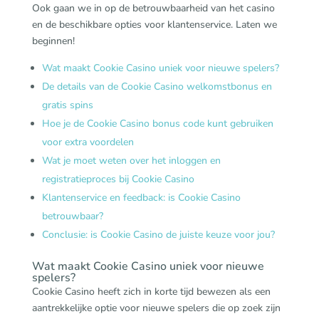
Ook gaan we in op de betrouwbaarheid van het casino
en de beschikbare opties voor klantenservice. Laten we
beginnen!
Wat maakt Cookie Casino uniek voor nieuwe spelers?
De details van de Cookie Casino welkomstbonus en
gratis spins
Hoe je de Cookie Casino bonus code kunt gebruiken
voor extra voordelen
Wat je moet weten over het inloggen en
registratieproces bij Cookie Casino
Klantenservice en feedback: is Cookie Casino
betrouwbaar?
Conclusie: is Cookie Casino de juiste keuze voor jou?
Wat maakt Cookie Casino uniek voor nieuwe
spelers?
Cookie Casino heeft zich in korte tijd bewezen als een
aantrekkelijke optie voor nieuwe spelers die op zoek zijn