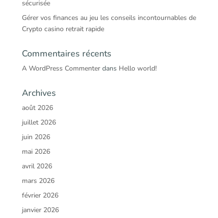
sécurisée
Gérer vos finances au jeu les conseils incontournables de
Crypto casino retrait rapide
Commentaires récents
A WordPress Commenter
dans
Hello world!
Archives
août 2026
juillet 2026
juin 2026
mai 2026
avril 2026
mars 2026
février 2026
janvier 2026