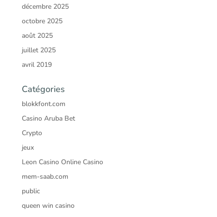
décembre 2025
octobre 2025
août 2025
juillet 2025
avril 2019
Catégories
blokkfont.com
Casino Aruba Bet
Crypto
jeux
Leon Casino Online Casino
mem-saab.com
public
queen win casino