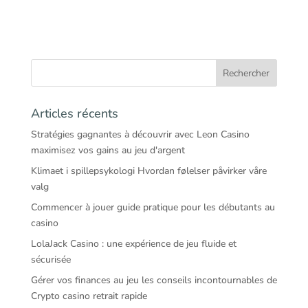
Articles récents
Stratégies gagnantes à découvrir avec Leon Casino
maximisez vos gains au jeu d'argent
Klimaet i spillepsykologi Hvordan følelser påvirker våre
valg
Commencer à jouer guide pratique pour les débutants au
casino
LolaJack Casino : une expérience de jeu fluide et
sécurisée
Gérer vos finances au jeu les conseils incontournables de
Crypto casino retrait rapide