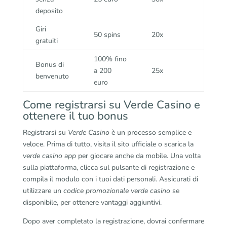
deposito
Giri
50 spins
20x
gratuiti
100% fino
Bonus di
a 200
25x
benvenuto
euro
Come registrarsi su Verde Casino e
ottenere il tuo bonus
Registrarsi su
Verde Casino
è un processo semplice e
veloce. Prima di tutto, visita il sito ufficiale o scarica la
verde casino app
per giocare anche da mobile. Una volta
sulla piattaforma, clicca sul pulsante di registrazione e
compila il modulo con i tuoi dati personali. Assicurati di
utilizzare un
codice promozionale verde casino
se
disponibile, per ottenere vantaggi aggiuntivi.
Dopo aver completato la registrazione, dovrai confermare