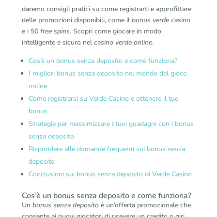
daremo consigli pratici su come registrarti e approfittare
delle promozioni disponibili, come il
bonus verde casino
e i
50 free spins
. Scopri come giocare in modo
intelligente e sicuro nel
casino verde online
.
Cos’è un bonus senza deposito e come funziona?
I migliori bonus senza deposito nel mondo del gioco
online
Come registrarsi su Verde Casino e ottenere il tuo
bonus
Strategie per massimizzare i tuoi guadagni con i bonus
senza deposito
Rispondere alle domande frequenti sui bonus senza
deposito
Conclusioni sui bonus senza deposito di Verde Casino
Cos’è un bonus senza deposito e come funziona?
Un
bonus senza deposito
è un’offerta promozionale che
consente ai nuovi giocatori di ricevere un credito o giri