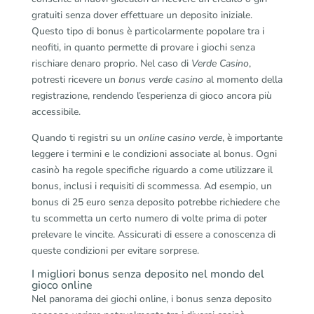
gratuiti senza dover effettuare un deposito iniziale.
Questo tipo di bonus è particolarmente popolare tra i
neofiti, in quanto permette di provare i giochi senza
rischiare denaro proprio. Nel caso di
Verde Casino
,
potresti ricevere un
bonus verde casino
al momento della
registrazione, rendendo l’esperienza di gioco ancora più
accessibile.
Quando ti registri su un
online casino verde
, è importante
leggere i termini e le condizioni associate al bonus. Ogni
casinò ha regole specifiche riguardo a come utilizzare il
bonus, inclusi i requisiti di scommessa. Ad esempio, un
bonus di 25 euro senza deposito potrebbe richiedere che
tu scommetta un certo numero di volte prima di poter
prelevare le vincite. Assicurati di essere a conoscenza di
queste condizioni per evitare sorprese.
I migliori bonus senza deposito nel mondo del
gioco online
Nel panorama dei giochi online, i bonus senza deposito